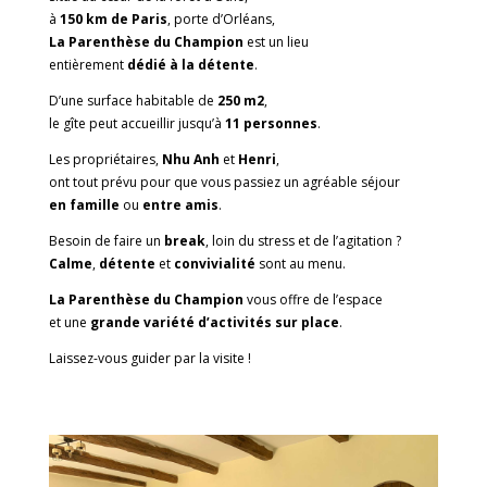
à
150 km de Paris
, porte d’Orléans,
La Parenthèse du Champion
est un lieu
entièrement
dédié à la détente
.
D’une surface habitable de
250 m2
,
le gîte peut accueillir jusqu’à
11 personnes
.
Les propriétaires,
Nhu Anh
et
Henri
,
ont tout prévu pour que vous passiez un agréable séjour
en famille
ou
entre amis
.
Besoin de faire un
break
, loin du stress et de l’agitation ?
Calme
,
détente
et
convivialité
sont au menu.
La Parenthèse du Champion
vous offre de l’espace
et une
grande variété d’activités sur place
.
Laissez-vous guider par la visite !