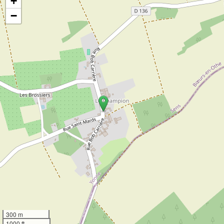
+
−
300 m
1000 ft