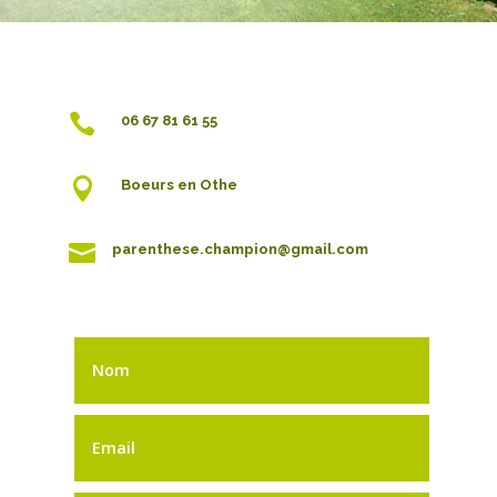

06 67 81 61 55

Boeurs en Othe

parenthese.champion@gmail.com