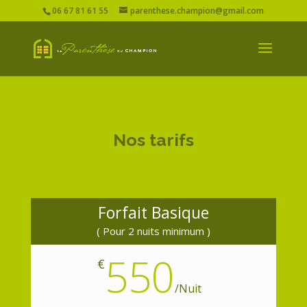
06 67 81 61 55
parenthese.champion@gmail.com
Nos tarifs
Forfait Basique
( Pour 2 nuits minimum )
550
€
/
Nuit