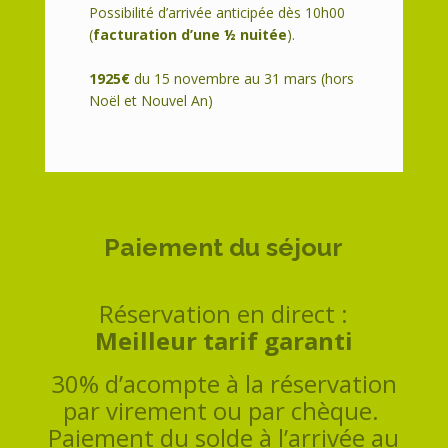
Possibilité d’arrivée anticipée dès 10h00
(
facturation d’une ½ nuitée
).
1925€
du 15 novembre au 31 mars (hors
Noël et Nouvel An)
Paiement du séjour
Réservation en direct :
Meilleur tarif garanti
30% d’acompte à la réservation
par virement ou par chèque.
Paiement du solde à l’arrivée au